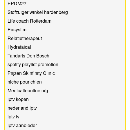
EPDM27
Stofzuiger winkel hardenberg
Life coach Rotterdam
Easyslim
Relatietherapeut
Hydrafaical
Tandarts Den Bosch
spotify playlist promotion
Prijzen Skinfinity Clinic
niche pour chien
Medicatieonline.org
iptv kopen
nederland iptv
iptv tv
iptv aanbieder