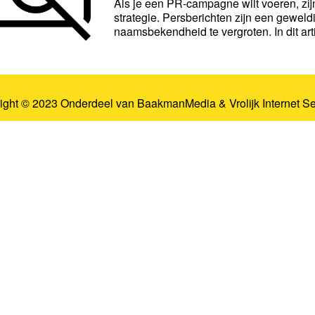
Als je een PR-campagne wilt voeren, zij
strategie. Persberichten zijn een gewel
naamsbekendheid te vergroten. In dit arti
ight © 2023 Onderdeel van
BaakmanMedia
&
Vrolijk Internet S